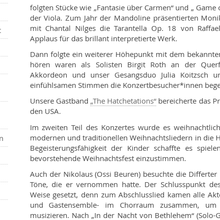
folgten Stücke wie „Fantasie über Carmen“ und „ Game o
der Viola. Zum Jahr der Mandoline präsentierten Moni
mit Chantal Nilges die Tarantella Op. 18 von Raffa
t
Applaus für das brillant interpretierte Werk.
Dann folgte ein weiterer Höhepunkt mit dem bekannten
hören waren als Solisten Birgit Roth an der Querf
Akkordeon und unser Gesangsduo Julia Koitzsch un
einfühlsamen Stimmen die Konzertbesucher*innen begei
Unsere Gastband
„The Hatchetations“
bereicherte das P
den USA.
Im zweiten Teil des Konzertes wurde es weihnachtlich
modernen und traditionellen Weihnachtsliedern in die 
n
Begeisterungsfähigkeit der Kinder schaffte es spiel
bevorstehende Weihnachtsfest einzustimmen.
Auch der Nikolaus (Ossi Beuren) besuchte die Differter
Töne, die er vernommen hatte. Der Schlusspunkt de
Weise gesetzt, denn zum Abschlusslied kamen alle Akt
und Gastensemble- im Chorraum zusammen, um
musizieren. Nach „In der Nacht von Bethlehem“ (Solo-